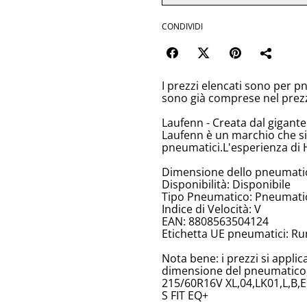
CONDIVIDI
I prezzi elencati sono per p
sono già comprese nel prez
Laufenn - Creata dal gigant
Laufenn è un marchio che si
pneumatici.L'esperienza di 
Dimensione dello pneumati
Disponibilità: Disponibile
Tipo Pneumatico: Pneumatici
Indice di Velocità: V
EAN: 8808563504124
Etichetta UE pneumatici: Ru
Nota bene: i prezzi si appli
dimensione del pneumatico, 
215/60R16V XL,04,LK01,L,B,E
S FIT EQ+