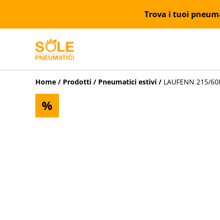
Trova i tuoi pneumat
Home
/
Prodotti
/
Pneumatici estivi
/
LAUFENN 215/60R1
%