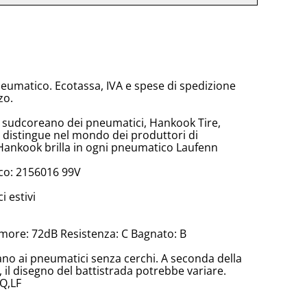
neumatico. Ecotassa, IVA e spese di spedizione
zo.
e sudcoreano dei pneumatici, Hankook Tire,
 distingue nel mondo dei produttori di
Hankook brilla in ogni pneumatico Laufenn
co: 2156016 99V
 estivi
more: 72dB Resistenza: C Bagnato: B
cano ai pneumatici senza cerchi. A seconda della
il disegno del battistrada potrebbe variare.
Q,LF