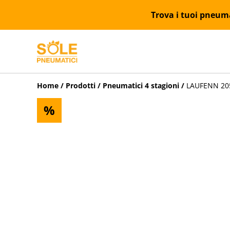
Trova i tuoi pneumat
Home
/
Prodotti
/
Pneumatici 4 stagioni
/
LAUFENN 205
%