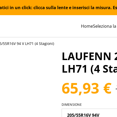
ici in un click: clicca sulla lente e inserisci la misura.
Home
Seleziona la
/55R16V 94 V LH71 (4 Stagioni)
LAUFENN 2
LH71 (4 St
65,93 €
DIMENSIONE