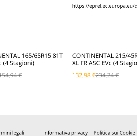
https://eprel.ec.europa.eu/
%
ENTAL 165/65R15 81T
CONTINENTAL 215/45
 (4 Stagioni)
XL FR ASC EVc (4 Stagio
154,94 €
132,98 €
234,24 €
mini legali
Informativa privacy
Politica sui Cookie