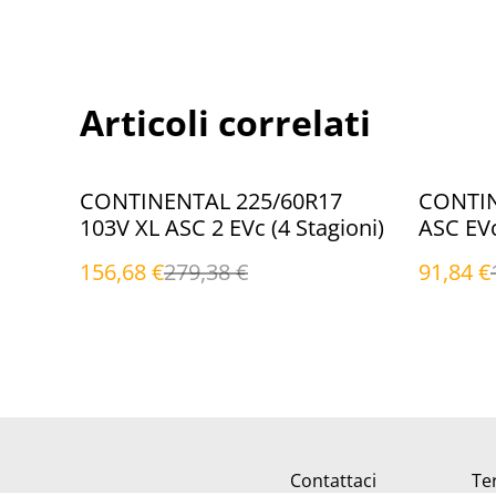
Articoli correlati
%
%
CONTINENTAL 225/60R17
CONTIN
103V XL ASC 2 EVc (4 Stagioni)
ASC EVc
156,68 €
279,38 €
91,84 €
Contattaci
Ter