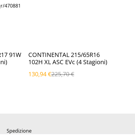
qr/470881
%
R17 91W
CONTINENTAL 215/65R16
ni)
102H XL ASC EVc (4 Stagioni)
130,94 €
225,70 €
Spedizione