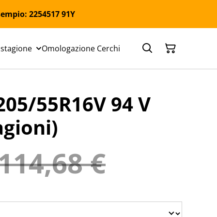
 Esempio: 2254517 91Y
 stagione
Omologazione Cerchi
05/55R16V 94 V
agioni)
114,68 €