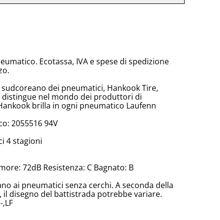
neumatico. Ecotassa, IVA e spese di spedizione
zo.
e sudcoreano dei pneumatici, Hankook Tire,
 distingue nel mondo dei produttori di
Hankook brilla in ogni pneumatico Laufenn
co: 2055516 94V
 4 stagioni
more: 72dB Resistenza: C Bagnato: B
cano ai pneumatici senza cerchi. A seconda della
il disegno del battistrada potrebbe variare.
-,LF