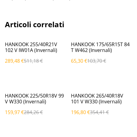
Articoli correlati
%
%
HANKOOK 255/40R21V
HANKOOK 175/65R15T 84
102 V IW01A (Invernali)
T W462 (Invernali)
289,48 €
511,18 €
65,30 €
103,70 €
%
%
HANKOOK 225/50R18V 99
HANKOOK 265/40R18V
V W330 (Invernali)
101 V W330 (Invernali)
159,97 €
284,26 €
196,80 €
354,41 €