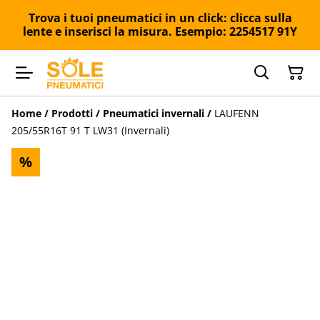
Trova i tuoi pneumatici in un click: clicca sulla
lente e inserisci la misura. Esempio: 2254517 91Y
Home
/
Prodotti
/
Pneumatici invernali
/
LAUFENN
205/55R16T 91 T LW31 (Invernali)
%