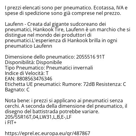
I prezzi elencati sono per pneumatico. Ecotassa, IVA e
spese di spedizione sono già comprese nel prezzo.
Laufenn - Creata dal gigante sudcoreano dei
pneumatici, Hankook Tire, Laufenn è un marchio che si
distingue nel mondo dei produttori di
pneumatici.L'esperienza di Hankook brilla in ogni
pneumatico Laufenn
Dimensione dello pneumatico: 2055516 91T
Disponibilità: Disponibile
Tipo Pneumatico: Pneumatici invernali
Indice di Velocità: T
EAN: 8808563476346
Etichetta UE pneumatici: Rumore: 72dB Resistenza: C
Bagnato: C
Nota bene: i prezzi si applicano ai pneumatici senza
cerchi. A seconda della dimensione del pneumatico, il
disegno del battistrada potrebbe variare.
205/55R16T,04,LW31,L,B,E-,LF
i FIT+
https://eprel.ec.europa.eu/qr/487867