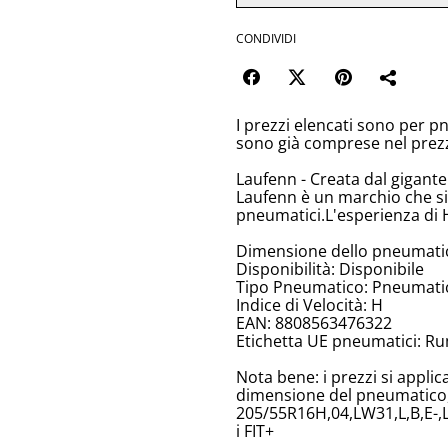
CONDIVIDI
I prezzi elencati sono per p
sono già comprese nel prez
Laufenn - Creata dal gigant
Laufenn è un marchio che si
pneumatici.L'esperienza di 
Dimensione dello pneumati
Disponibilità: Disponibile
Tipo Pneumatico: Pneumatici
Indice di Velocità: H
EAN: 8808563476322
Etichetta UE pneumatici: Ru
Nota bene: i prezzi si appli
dimensione del pneumatico, 
205/55R16H,04,LW31,L,B,E-,
i FIT+