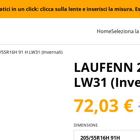
ici in un click: clicca sulla lente e inserisci la misura.
Home
Seleziona la
55R16H 91 H LW31 (Invernali)
LAUFENN 2
LW31 (Inve
72,03 €
DIMENSIONE