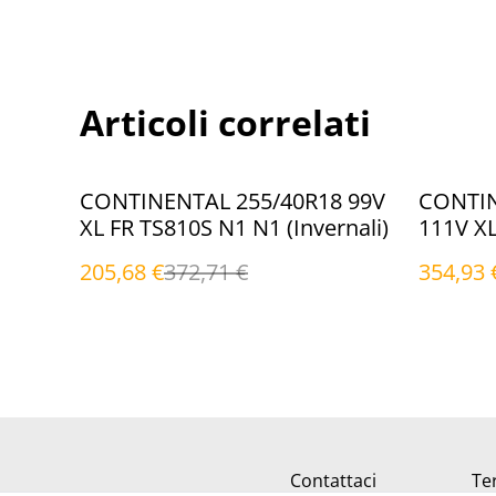
Articoli correlati
%
%
CONTINENTAL 255/40R18 99V
CONTIN
XL FR TS810S N1 N1 (Invernali)
111V XL
(Inverna
205,68 €
372,71 €
354,93 
Contattaci
Ter