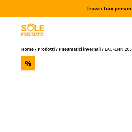
Trova i tuoi pneumat
Home
/
Prodotti
/
Pneumatici invernali
/
LAUFENN 205/
%