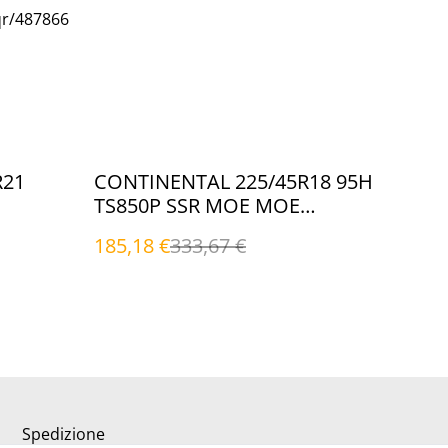
qr/487866
%
R21
CONTINENTAL 225/45R18 95H
TS850P SSR MOE MOE
(Invernali)
185,18 €
333,67 €
Spedizione