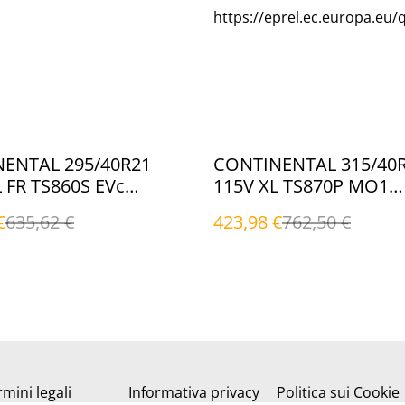
https://eprel.ec.europa.eu/
%
ENTAL 295/40R21
CONTINENTAL 315/40
 FR TS860S EVc
115V XL TS870P MO1
li)
MO1|EVc (Invernali)
€
635,62 €
423,98 €
762,50 €
mini legali
Informativa privacy
Politica sui Cookie