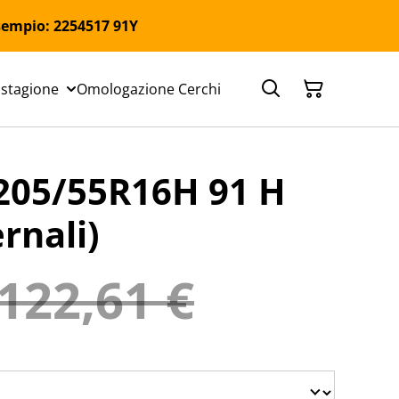
 Esempio: 2254517 91Y
 stagione
Omologazione Cerchi
05/55R16H 91 H
rnali)
122,61 €