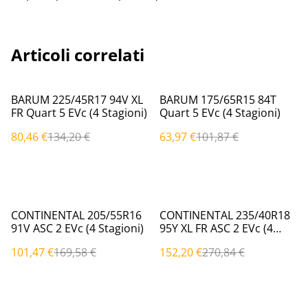
Articoli correlati
%
%
BARUM 225/45R17 94V XL
BARUM 175/65R15 84T
FR Quart 5 EVc (4 Stagioni)
Quart 5 EVc (4 Stagioni)
80,46 €
134,20 €
63,97 €
101,87 €
%
%
CONTINENTAL 205/55R16
CONTINENTAL 235/40R18
91V ASC 2 EVc (4 Stagioni)
95Y XL FR ASC 2 EVc (4
Stagioni)
101,47 €
169,58 €
152,20 €
270,84 €