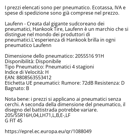
I prezzi elencati sono per pneumatico. Ecotassa, IVA e
spese di spedizione sono già comprese nel prezzo.
Laufenn - Creata dal gigante sudcoreano dei
pneumatici, Hankook Tire, Laufenn è un marchio che si
distingue nel mondo dei produttori di
pneumatici.L'esperienza di Hankook brilla in ogni
pneumatico Laufenn
Dimensione dello pneumatico: 2055516 91H
Disponibilità: Disponibile
Tipo Pneumatico: Pneumatici 4 stagioni
Indice di Velocità: H
EAN: 8808563553412
Etichetta UE pneumatici: Rumore: 72dB Resistenza: D
Bagnato: B
Nota bene: i prezzi si applicano ai pneumatici senza
cerchi. A seconda della dimensione del pneumatico, il
disegno del battistrada potrebbe variare.
205/55R16H,04,LH71,L,B,E-,LF
G FIT 4S
https://eprel.ec.europa.eu/qr/1088049