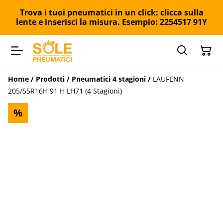
Trova i tuoi pneumatici in un click: clicca sulla
lente e inserisci la misura. Esempio: 2254517 91Y
Home
/
Prodotti
/
Pneumatici 4 stagioni
/
LAUFENN
205/55R16H 91 H LH71 (4 Stagioni)
%