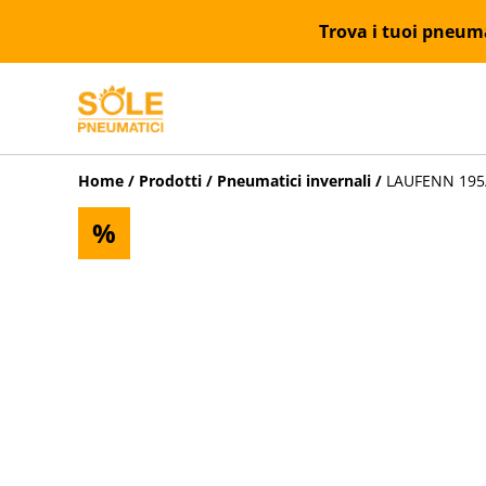
Trova i tuoi pneumat
Home
/
Prodotti
/
Pneumatici invernali
/
LAUFENN 195/
%