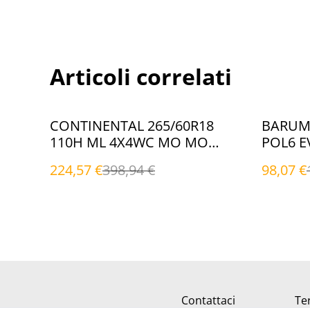
Articoli correlati
%
%
CONTINENTAL 265/60R18
BARUM 
110H ML 4X4WC MO MO
POL6 EV
(Invernali)
224,57 €
398,94 €
98,07 €
Contattaci
Ter