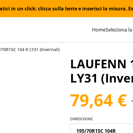
ici in un click: clicca sulla lente e inserisci la misura.
Home
Seleziona la
70R15C 104 R LY31 (Invernali)
LAUFENN 1
LY31 (Inve
79,64 €
DIMENSIONE