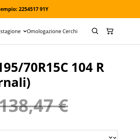
 Esempio: 2254517 91Y
 stagione
Omologazione Cerchi
95/70R15C 104 R
rnali)
138,47 €