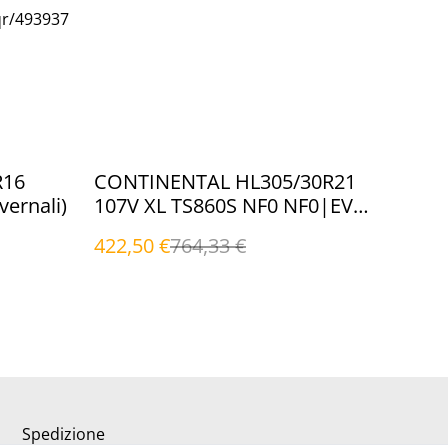
qr/493937
%
R16
CONTINENTAL HL305/30R21
vernali)
107V XL TS860S NF0 NF0|EVc
(Invernali)
422,50 €
764,33 €
Spedizione