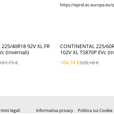
https://eprel.ec.europa.eu/
%
225/40R18 92V XL FR
CONTINENTAL 225/60
c (Invernali)
102V XL TS870P EVc (In
167,75 €
184,74 €
328,18 €
mini legali
Informativa privacy
Politica sui Cookie