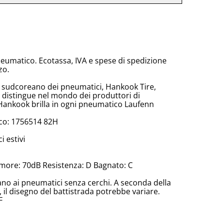
neumatico. Ecotassa, IVA e spese di spedizione
zo.
e sudcoreano dei pneumatici, Hankook Tire,
 distingue nel mondo dei produttori di
Hankook brilla in ogni pneumatico Laufenn
co: 1756514 82H
 estivi
more: 70dB Resistenza: D Bagnato: C
cano ai pneumatici senza cerchi. A seconda della
il disegno del battistrada potrebbe variare.
F