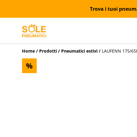
Trova i tuoi pneumat
Home
/
Prodotti
/
Pneumatici estivi
/
LAUFENN 175/65R1
%