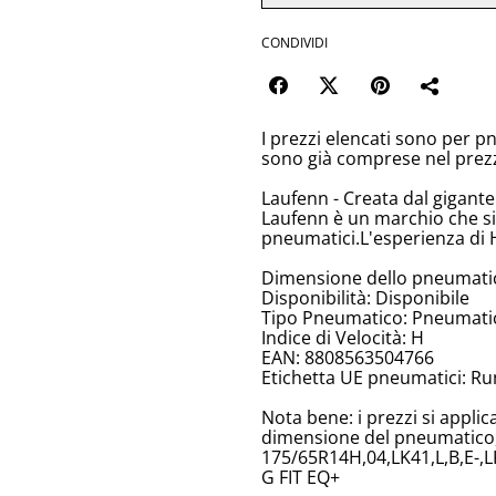
CONDIVIDI
I prezzi elencati sono per p
sono già comprese nel prez
Laufenn - Creata dal gigant
Laufenn è un marchio che si
pneumatici.L'esperienza di 
Dimensione dello pneumati
Disponibilità: Disponibile
Tipo Pneumatico: Pneumatici
Indice di Velocità: H
EAN: 8808563504766
Etichetta UE pneumatici: Ru
Nota bene: i prezzi si appli
dimensione del pneumatico, 
175/65R14H,04,LK41,L,B,E-,L
G FIT EQ+