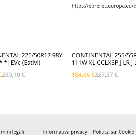
https://eprel.ec.europa.eu/
%
ENTAL 225/50R17 98Y
CONTINENTAL 255/55
* *|EVc (Estivi)
111W XL CCLXSP J LR J 
(Estivi)
€
250,10 €
184,66 €
327,57 €
mini legali
Informativa privacy
Politica sui Cookie