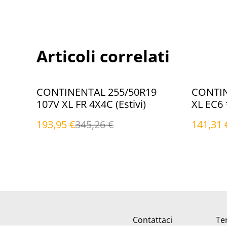
Articoli correlati
%
%
CONTINENTAL 255/50R19
CONTIN
107V XL FR 4X4C (Estivi)
XL EC6 
193,95 €
345,26 €
141,31 
Contattaci
Ter