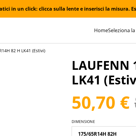
ici in un click: clicca sulla lente e inserisci la misura.
Home
Seleziona la
4H 82 H LK41 (Estivi)
LAUFENN 1
LK41 (Estiv
50,70 €
DIMENSIONE