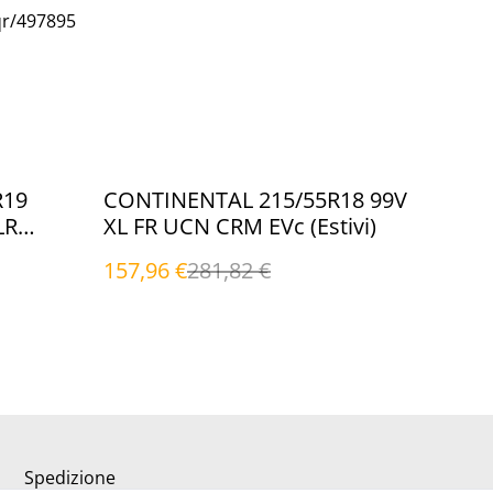
qr/497895
%
R19
CONTINENTAL 215/55R18 99V
LR
XL FR UCN CRM EVc (Estivi)
157,96 €
281,82 €
Spedizione