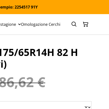
 Esempio: 2254517 91Y
 stagione
Omologazione Cerchi
75/65R14H 82 H
i)
86,62 €