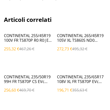
Articoli correlati
%
%
CONTINENTAL 255/45R19
CONTINENTAL 265/45R19
100V FR TS870P R0 R0|EVc
105V XL TS860S ND0
(Invernali)
ND0|EVc (Invernali)
255,32 €
467,26 €
272,73 €
495,32 €
%
%
CONTINENTAL 235/50R19
CONTINENTAL 235/65R17
99H FR TS870P CS EVc
108V XL FR TS870P EVc
(Invernali)
(Invernali)
256,60 €
469,70 €
196,71 €
355,63 €