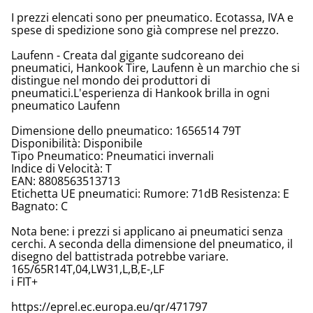
I prezzi elencati sono per pneumatico. Ecotassa, IVA e
spese di spedizione sono già comprese nel prezzo.
Laufenn - Creata dal gigante sudcoreano dei
pneumatici, Hankook Tire, Laufenn è un marchio che si
distingue nel mondo dei produttori di
pneumatici.L'esperienza di Hankook brilla in ogni
pneumatico Laufenn
Dimensione dello pneumatico: 1656514 79T
Disponibilità: Disponibile
Tipo Pneumatico: Pneumatici invernali
Indice di Velocità: T
EAN: 8808563513713
Etichetta UE pneumatici: Rumore: 71dB Resistenza: E
Bagnato: C
Nota bene: i prezzi si applicano ai pneumatici senza
cerchi. A seconda della dimensione del pneumatico, il
disegno del battistrada potrebbe variare.
165/65R14T,04,LW31,L,B,E-,LF
i FIT+
https://eprel.ec.europa.eu/qr/471797