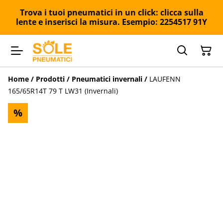
Trova i tuoi pneumatici in un click: clicca sulla
lente e inserisci la misura. Esempio: 2254517 91Y
Home
/
Prodotti
/
Pneumatici invernali
/
LAUFENN
165/65R14T 79 T LW31 (Invernali)
%