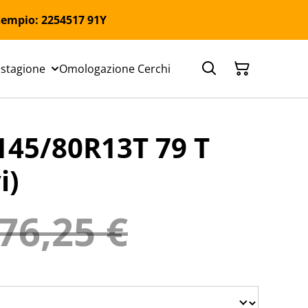
 Esempio: 2254517 91Y
 stagione
Omologazione Cerchi
45/80R13T 79 T
i)
76,25 €