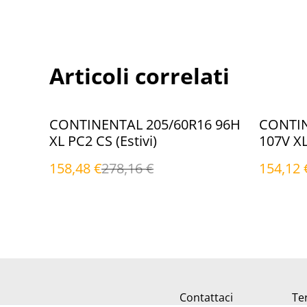
Articoli correlati
%
%
CONTINENTAL 205/60R16 96H
CONTIN
XL PC2 CS (Estivi)
107V X
(Estivi)
158,48 €
278,16 €
154,12 
Contattaci
Ter