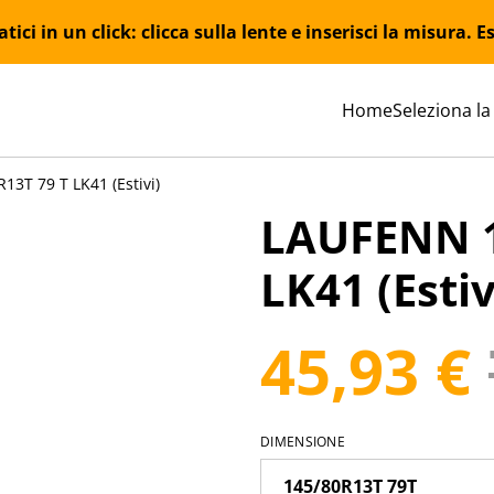
ici in un click: clicca sulla lente e inserisci la misura.
Home
Seleziona la
3T 79 T LK41 (Estivi)
LAUFENN 1
LK41 (Estiv
45,93 €
DIMENSIONE