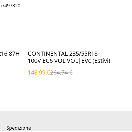
qr/497820
%
R16 87H
CONTINENTAL 235/55R18
100V EC6 VOL VOL|EVc (Estivi)
148,99 €
264,74 €
Spedizione