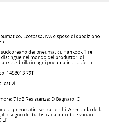
neumatico. Ecotassa, IVA e spese di spedizione
zo.
e sudcoreano dei pneumatici, Hankook Tire,
 distingue nel mondo dei produttori di
Hankook brilla in ogni pneumatico Laufenn
co: 1458013 79T
 estivi
more: 71dB Resistenza: D Bagnato: C
cano ai pneumatici senza cerchi. A seconda della
il disegno del battistrada potrebbe variare.
Q,LF