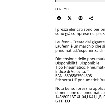
CONDIVIDI
I prezzi elencati sono per p
sono già comprese nel prez
Laufenn - Creata dal gigant
Laufenn è un marchio che si
pneumatici.L'esperienza di 
Dimensione dello pneumati
Disponibilità: Disponibile
Tipo Pneumatico: Pneumatici
Indice di Velocità: T
EAN: 8808563504605
Etichetta UE pneumatici: Ru
Nota bene: i prezzi si appli
dimensione del pneumatico, 
145/80R13T XL,04,LK41,L,B,I
G FIT EQ+