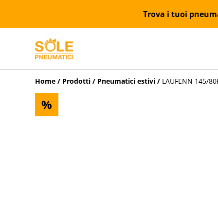
Trova i tuoi pneumat
Home
/
Prodotti
/
Pneumatici estivi
/
LAUFENN 145/80R1
%