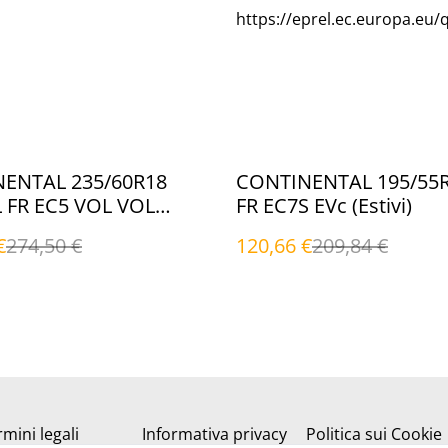
https://eprel.ec.europa.eu/
%
ENTAL 235/60R18
CONTINENTAL 195/55
L FR EC5 VOL VOL
FR EC7S EVc (Estivi)
€
274,50 €
120,66 €
209,84 €
mini legali
Informativa privacy
Politica sui Cookie