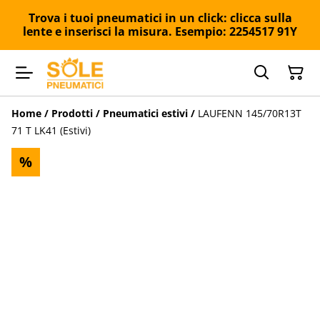
Trova i tuoi pneumatici in un click: clicca sulla
lente e inserisci la misura. Esempio: 2254517 91Y
Home
/
Prodotti
/
Pneumatici estivi
/
LAUFENN 145/70R13T
71 T LK41 (Estivi)
%