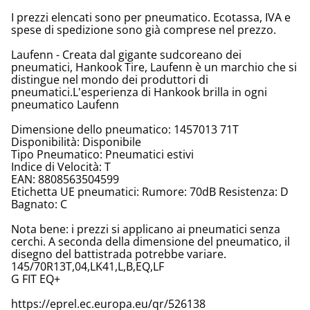
I prezzi elencati sono per pneumatico. Ecotassa, IVA e
spese di spedizione sono già comprese nel prezzo.
Laufenn - Creata dal gigante sudcoreano dei
pneumatici, Hankook Tire, Laufenn è un marchio che si
distingue nel mondo dei produttori di
pneumatici.L'esperienza di Hankook brilla in ogni
pneumatico Laufenn
Dimensione dello pneumatico: 1457013 71T
Disponibilità: Disponibile
Tipo Pneumatico: Pneumatici estivi
Indice di Velocità: T
EAN: 8808563504599
Etichetta UE pneumatici: Rumore: 70dB Resistenza: D
Bagnato: C
Nota bene: i prezzi si applicano ai pneumatici senza
cerchi. A seconda della dimensione del pneumatico, il
disegno del battistrada potrebbe variare.
145/70R13T,04,LK41,L,B,EQ,LF
G FIT EQ+
https://eprel.ec.europa.eu/qr/526138