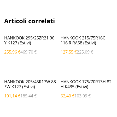
Articoli correlati
%
%
HANKOOK 295/25ZR21 96
HANKOOK 215/75R16C
Y K127 (Estivi)
116 R RA58 (Estivi)
255,96 €
469,70 €
127,55 €
225,09 €
%
%
HANKOOK 205/45R17W 88
HANKOOK 175/70R13H 82
*W K127 (Estivi)
H K435 (Estivi)
101,14 €
185,44 €
62,40 €
103,09 €