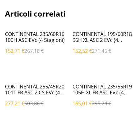
Articoli correlati
%
%
CONTINENTAL 235/60R16
CONTINENTAL 195/60R18
100H ASC EVc (4 Stagioni)
96H XL ASC 2 EVc (4
Stagioni)
152,71 €
267,18 €
152,52 €
271,45 €
%
%
CONTINENTAL 255/45R20
CONTINENTAL 235/55R19
101T FR ASC 2 CS EVc (4
105H XL FR ASC EVc (4
Stagioni)
Stagioni)
277,21 €
503,86 €
165,01 €
295,24 €