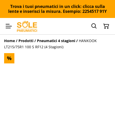
Trova i tuoi pneumatici in un click: clicca sulla
lente e inserisci la misura. Esempio: 2254517 91Y
Home
/
Prodotti
/
Pneumatici 4 stagioni
/
HANKOOK
LT215/75R1 100 S RF12 (4 Stagioni)
%