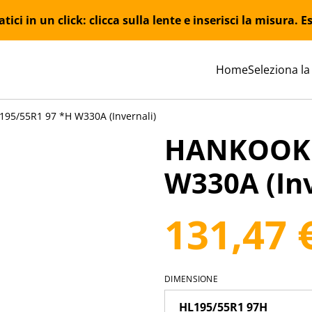
ici in un click: clicca sulla lente e inserisci la misura.
Home
Seleziona la
5/55R1 97 *H W330A (Invernali)
HANKOOK 
W330A (Inv
131,47 
DIMENSIONE