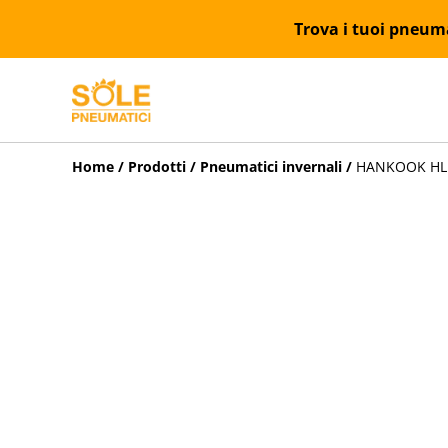
Trova i tuoi pneumat
Home
/
Prodotti
/
Pneumatici invernali
/
HANKOOK HL19