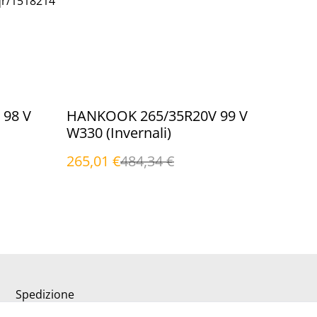
qr/1518214
%
98 V
HANKOOK 265/35R20V 99 V
W330 (Invernali)
265,01 €
484,34 €
Spedizione