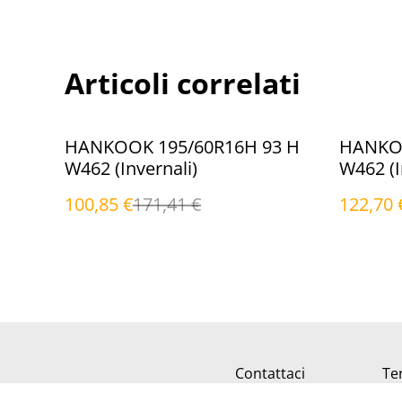
Articoli correlati
%
%
HANKOOK 195/60R16H 93 H
HANKOO
W462 (Invernali)
W462 (I
100,85 €
171,41 €
122,70 
Contattaci
Ter