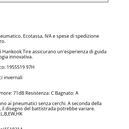
neumatico. Ecotassa, IVA e spese di spedizione
zo.
di Hankook Tire assicurano un'esperienza di guida
ogia innovativa.
co: 1955519 97H
 invernali
more: 71dB Resistenza: C Bagnato: A
cano ai pneumatici senza cerchi. A seconda della
il disegno del battistrada potrebbe variare.
,L,B,EW,HK