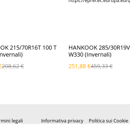
https://eprel.ec.europa.eu/
%
K 215/70R16T 100 T
HANKOOK 285/30R19V 
nvernali)
W330 (Invernali)
€
208,62 €
251,88 €
459,33 €
mini legali
Informativa privacy
Politica sui Cookie