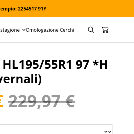
 Esempio: 2254517 91Y
 stagione
Omologazione Cerchi
HL195/55R1 97 *H
ernali)
€
229,97 €