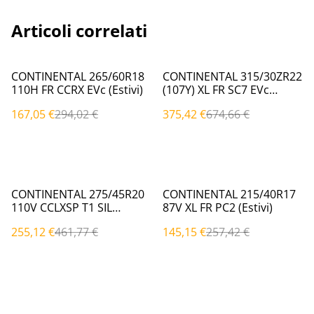
Articoli correlati
%
%
CONTINENTAL 265/60R18
CONTINENTAL 315/30ZR22
110H FR CCRX EVc (Estivi)
(107Y) XL FR SC7 EVc
(Estivi)
167,05 €
294,02 €
375,42 €
674,66 €
%
%
CONTINENTAL 275/45R20
CONTINENTAL 215/40R17
110V CCLXSP T1 SIL
87V XL FR PC2 (Estivi)
T1|EVc (Estivi)
255,12 €
461,77 €
145,15 €
257,42 €