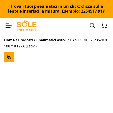
Trova i tuoi pneumatici in un click: clicca sulla
lente e inserisci la misura. Esempio: 2254517 91Y
Home
/
Prodotti
/
Pneumatici estivi
/
HANKOOK 325/35ZR20
108 Y K127A (Estivi)
%