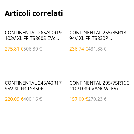
Articoli correlati
%
%
CONTINENTAL 265/40R19
CONTINENTAL 255/35R18
102V XL FR TS860S EVc
94V XL FR TS830P
(Invernali)
(Invernali)
275,81 €
506,30 €
236,74 €
431,88 €
%
%
CONTINENTAL 245/40R17
CONTINENTAL 205/75R16C
95V XL FR TS850P
110/108R VANCWI EVc
(Invernali)
(Invernali)
220,09 €
400,16 €
157,00 €
270,23 €