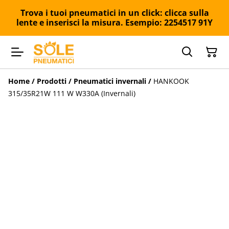
Trova i tuoi pneumatici in un click: clicca sulla
lente e inserisci la misura. Esempio: 2254517 91Y
Home
/
Prodotti
/
Pneumatici invernali
/
HANKOOK
315/35R21W 111 W W330A (Invernali)