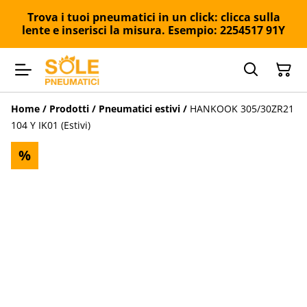
Trova i tuoi pneumatici in un click: clicca sulla
lente e inserisci la misura. Esempio: 2254517 91Y
Home
/
Prodotti
/
Pneumatici estivi
/
HANKOOK 305/30ZR21
104 Y IK01 (Estivi)
%