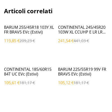
Articoli correlati
%
%
BARUM 255/45R18 103Y XL
CONTINENTAL 245/45R20
FR BRAV5 EVc (Estivi)
103W XL CCUHP E LR LR
(Estivi)
119,85 €
209,23 €
241,54 €
441,03 €
%
%
CONTINENTAL 185/60R15
BARUM 225/55R19 99V FR
84T UC EVc (Estivi)
BRAV5 EVc (Estivi)
105,61 €
181,17 €
105,12 €
181,17 €