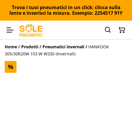
Trova i tuoi pneumatici in un click: clicca sulla
lente e inserisci la misura. Esempio: 2254517 91Y
Home
/
Prodotti
/
Pneumatici invernali
/
HANKOOK
305/30R20W 103 W W330 (Invernali)
%