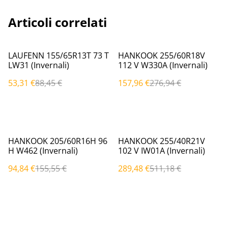
Articoli correlati
%
%
LAUFENN 155/65R13T 73 T
HANKOOK 255/60R18V
LW31 (Invernali)
112 V W330A (Invernali)
53,31 €
88,45 €
157,96 €
276,94 €
%
%
HANKOOK 205/60R16H 96
HANKOOK 255/40R21V
H W462 (Invernali)
102 V IW01A (Invernali)
94,84 €
155,55 €
289,48 €
511,18 €