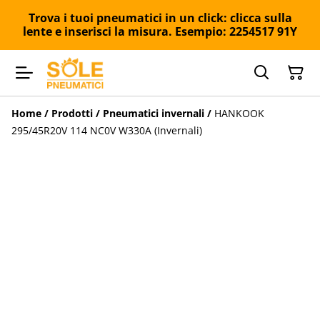
Trova i tuoi pneumatici in un click: clicca sulla
lente e inserisci la misura. Esempio: 2254517 91Y
Home
/
Prodotti
/
Pneumatici invernali
/
HANKOOK
295/45R20V 114 NC0V W330A (Invernali)