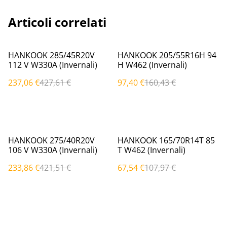
Articoli correlati
%
%
HANKOOK 285/45R20V
HANKOOK 205/55R16H 94
112 V W330A (Invernali)
H W462 (Invernali)
237,06 €
427,61 €
97,40 €
160,43 €
%
%
HANKOOK 275/40R20V
HANKOOK 165/70R14T 85
106 V W330A (Invernali)
T W462 (Invernali)
233,86 €
421,51 €
67,54 €
107,97 €