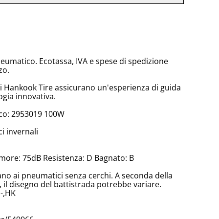
neumatico. Ecotassa, IVA e spese di spedizione
zo.
di Hankook Tire assicurano un'esperienza di guida
ogia innovativa.
co: 2953019 100W
 invernali
more: 75dB Resistenza: D Bagnato: B
cano ai pneumatici senza cerchi. A seconda della
il disegno del battistrada potrebbe variare.
-,HK