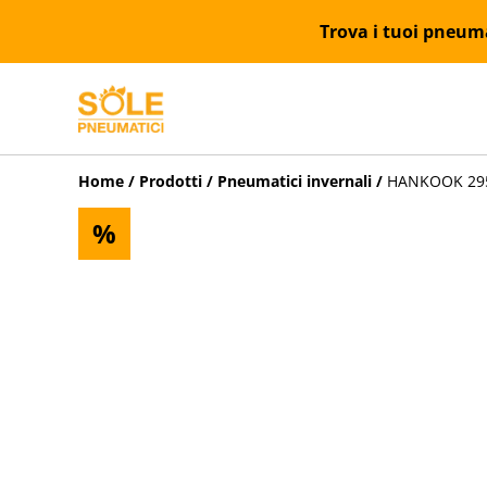
Trova i tuoi pneumat
Home
/
Prodotti
/
Pneumatici invernali
/
HANKOOK 295/
%