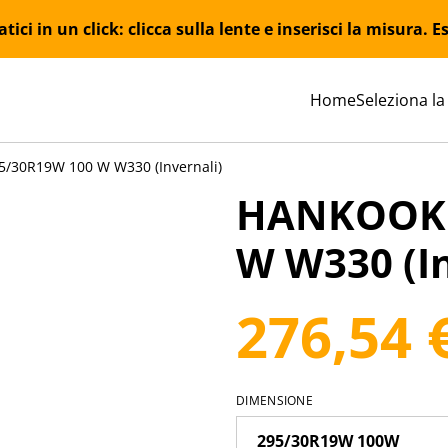
ici in un click: clicca sulla lente e inserisci la misura.
Home
Seleziona la
30R19W 100 W W330 (Invernali)
HANKOOK 
W W330 (In
276,54 
DIMENSIONE