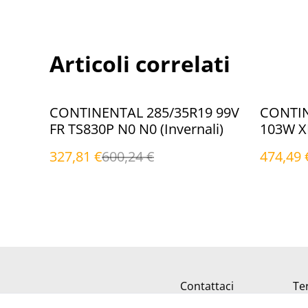
Articoli correlati
%
%
CONTINENTAL 285/35R19 99V
CONTIN
FR TS830P N0 N0 (Invernali)
103W X
(Inverna
327,81 €
600,24 €
474,49 
Contattaci
Ter