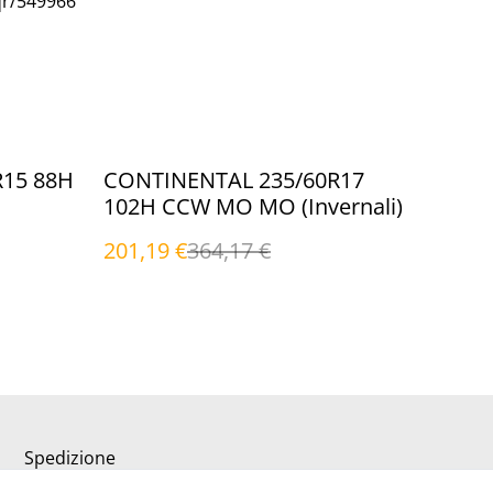
qr/549966
%
R15 88H
CONTINENTAL 235/60R17
102H CCW MO MO (Invernali)
201,19 €
364,17 €
Spedizione