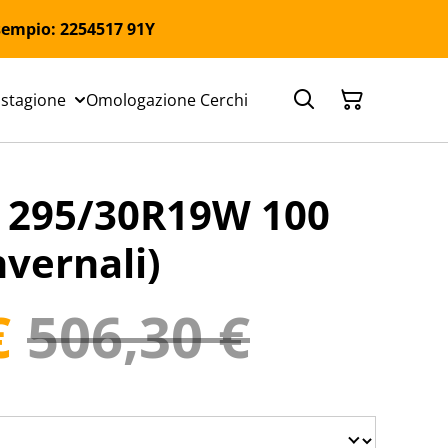
 Esempio: 2254517 91Y
 stagione
Omologazione Cerchi
295/30R19W 100
vernali)
€
506,30 €