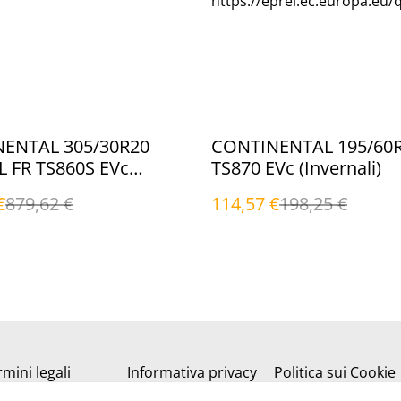
https://eprel.ec.europa.eu/
%
ENTAL 305/30R20
CONTINENTAL 195/60
L FR TS860S EVc
TS870 EVc (Invernali)
li)
€
879,62 €
114,57 €
198,25 €
mini legali
Informativa privacy
Politica sui Cookie