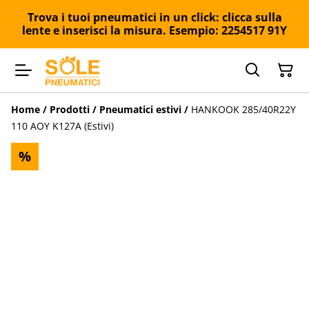
Trova i tuoi pneumatici in un click: clicca sulla
lente e inserisci la misura. Esempio: 2254517 91Y
Home
/
Prodotti
/
Pneumatici estivi
/
HANKOOK 285/40R22Y
110 AOY K127A (Estivi)
%