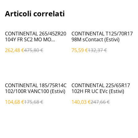
Articoli correlati
%
%
CONTINENTAL 265/45ZR20
CONTINENTAL T125/70R17
104Y FR SC2 MO MO
98M sContact (Estivi)
(Estivi)
262,48 €
475,80 €
75,59 €
132,37 €
%
%
CONTINENTAL 185/75R14C
CONTINENTAL 225/65R17
102/100R VANC100 (Estivi)
102H FR UC EVc (Estivi)
104,68 €
175,68 €
140,03 €
247,66 €