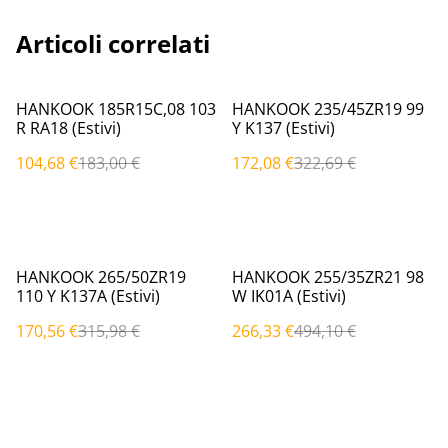
Articoli correlati
%
%
HANKOOK 185R15C,08 103
HANKOOK 235/45ZR19 99
R RA18 (Estivi)
Y K137 (Estivi)
104,68 €
183,00 €
172,08 €
322,69 €
%
%
HANKOOK 265/50ZR19
HANKOOK 255/35ZR21 98
110 Y K137A (Estivi)
W IK01A (Estivi)
170,56 €
315,98 €
266,33 €
494,10 €