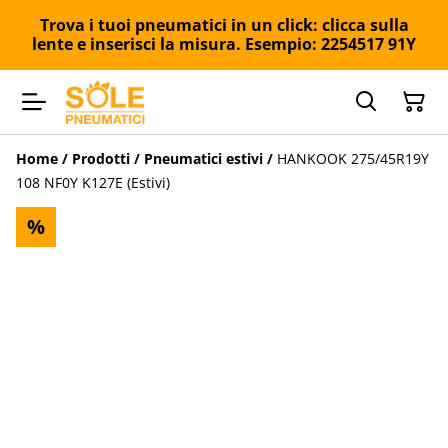
Trova i tuoi pneumatici in un click: clicca sulla
lente e inserisci la misura. Esempio: 2254517 91Y
Home
/
Prodotti
/
Pneumatici estivi
/
HANKOOK 275/45R19Y
108 NF0Y K127E (Estivi)
%