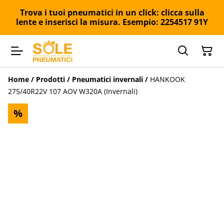
Trova i tuoi pneumatici in un click: clicca sulla
lente e inserisci la misura. Esempio: 2254517 91Y
Home
/
Prodotti
/
Pneumatici invernali
/
HANKOOK
275/40R22V 107 AOV W320A (Invernali)
%