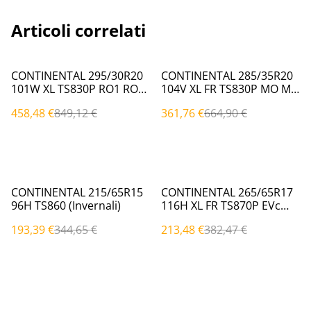
Articoli correlati
%
%
CONTINENTAL 295/30R20
CONTINENTAL 285/35R20
101W XL TS830P RO1 RO1
104V XL FR TS830P MO MO
(Invernali)
(Invernali)
458,48 €
849,12 €
361,76 €
664,90 €
%
%
CONTINENTAL 215/65R15
CONTINENTAL 265/65R17
96H TS860 (Invernali)
116H XL FR TS870P EVc
(Invernali)
193,39 €
344,65 €
213,48 €
382,47 €