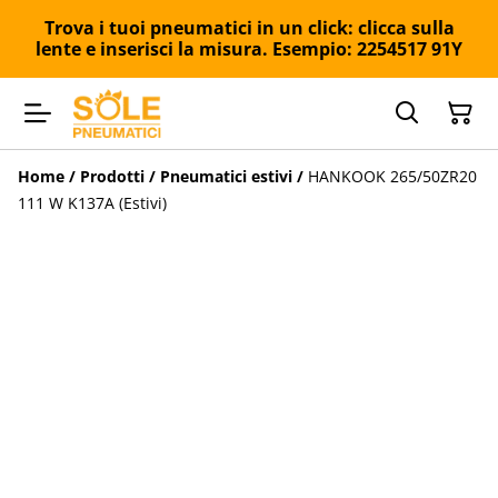
Trova i tuoi pneumatici in un click: clicca sulla
lente e inserisci la misura. Esempio: 2254517 91Y
Home
/
Prodotti
/
Pneumatici estivi
/
HANKOOK 265/50ZR20
111 W K137A (Estivi)