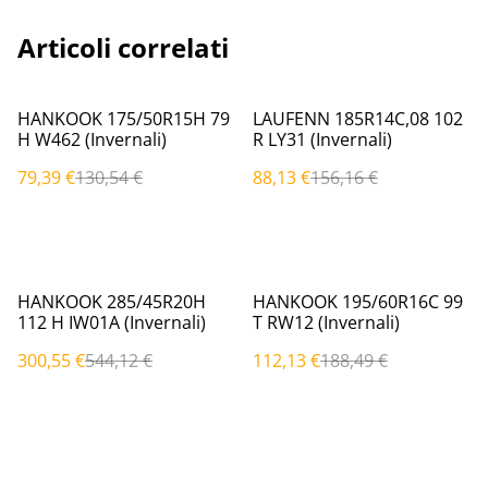
Articoli correlati
%
%
HANKOOK 175/50R15H 79
LAUFENN 185R14C,08 102
H W462 (Invernali)
R LY31 (Invernali)
79,39 €
130,54 €
88,13 €
156,16 €
%
%
HANKOOK 285/45R20H
HANKOOK 195/60R16C 99
112 H IW01A (Invernali)
T RW12 (Invernali)
300,55 €
544,12 €
112,13 €
188,49 €