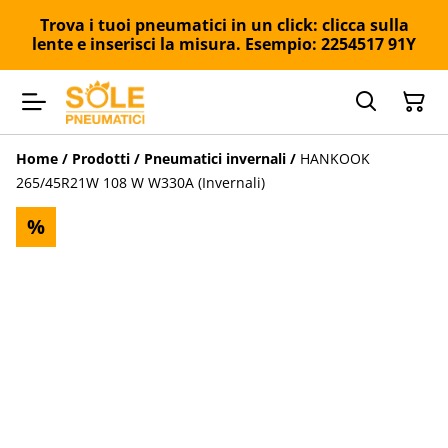
Trova i tuoi pneumatici in un click: clicca sulla
lente e inserisci la misura. Esempio: 2254517 91Y
Home
/
Prodotti
/
Pneumatici invernali
/
HANKOOK
265/45R21W 108 W W330A (Invernali)
%