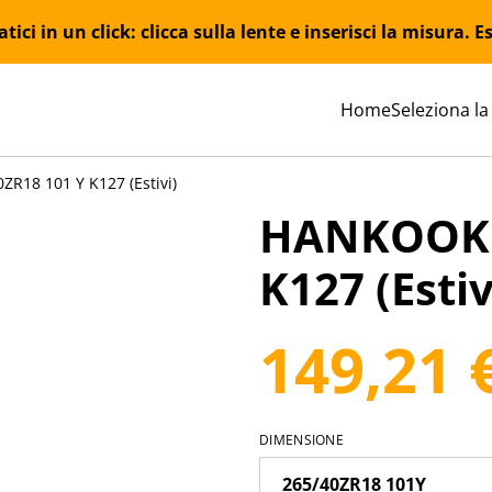
ici in un click: clicca sulla lente e inserisci la misura.
Home
Seleziona la
R18 101 Y K127 (Estivi)
HANKOOK 2
K127 (Estiv
149,21 
DIMENSIONE