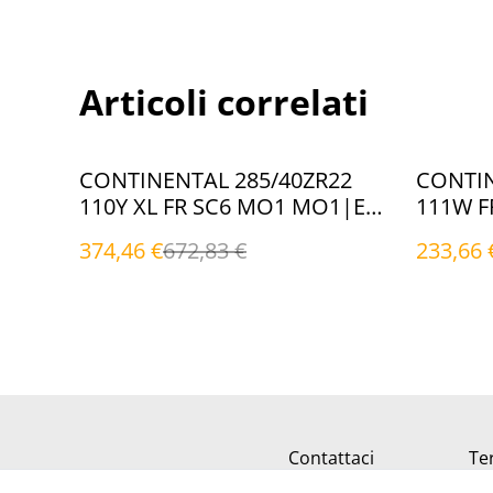
Articoli correlati
%
%
CONTINENTAL 285/40ZR22
CONTIN
110Y XL FR SC6 MO1 MO1|EVc
(Estivi)
374,46 €
672,83 €
233,66 
Contattaci
Ter