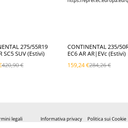
https://eprel.ec.europa.eu/
%
ENTAL 275/55R19
CONTINENTAL 235/50R
111W FR SC5 SUV (Estivi)
EC6 AR AR|EVc (Estivi)
€
420,90 €
159,24 €
284,26 €
mini legali
Informativa privacy
Politica sui Cookie