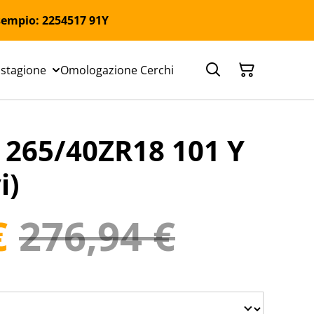
 Esempio: 2254517 91Y
 stagione
Omologazione Cerchi
65/40ZR18 101 Y
i)
€
276,94 €