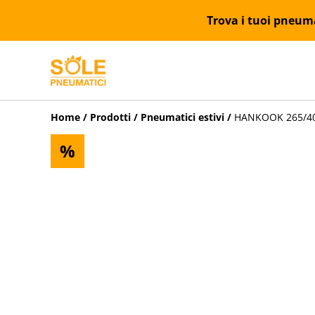
Trova i tuoi pneumat
Home
/
Prodotti
/
Pneumatici estivi
/
HANKOOK 265/40Z
%