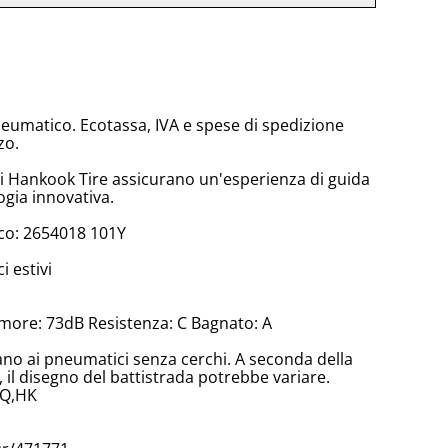
neumatico. Ecotassa, IVA e spese di spedizione
zo.
di Hankook Tire assicurano un'esperienza di guida
ogia innovativa.
co: 2654018 101Y
 estivi
more: 73dB Resistenza: C Bagnato: A
cano ai pneumatici senza cerchi. A seconda della
il disegno del battistrada potrebbe variare.
,Q,HK