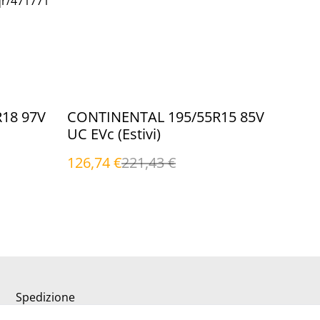
qr/471771
%
18 97V
CONTINENTAL 195/55R15 85V
UC EVc (Estivi)
126,74 €
221,43 €
Spedizione