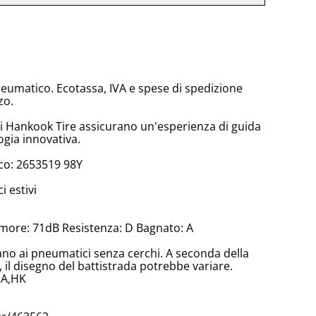
neumatico. Ecotassa, IVA e spese di spedizione
zo.
di Hankook Tire assicurano un'esperienza di guida
ogia innovativa.
co: 2653519 98Y
 estivi
more: 71dB Resistenza: D Bagnato: A
cano ai pneumatici senza cerchi. A seconda della
il disegno del battistrada potrebbe variare.
EA,HK