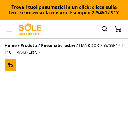
Trova i tuoi pneumatici in un click: clicca sulla
lente e inserisci la misura. Esempio: 2254517 91Y
Home
/
Prodotti
/
Pneumatici estivi
/
HANKOOK 255/65R17H
110 H RA43 (Estivi)
%