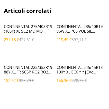
Articoli correlati
%
%
CONTINENTAL 275/40ZR19
CONTINENTAL 235/40R19
(105Y) XL SC2 MO MO
96W XL PC6 VOL SIL
(Estivi)
VOL|EVc (Estivi)
237,18 €
427,61 €
218,49 €
397,11 €
%
%
CONTINENTAL 225/35ZR19
CONTINENTAL 245/45R18
88Y XL FR SC5P RO2 RO2
100Y XL EC6 * *|EVc
(Estivi)
(Estivi)
182,62 €
328,79 €
156,36 €
278,77 €