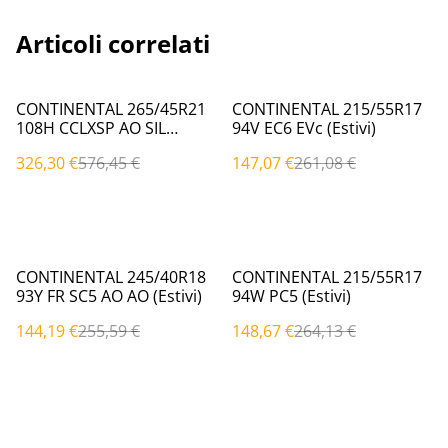
Articoli correlati
%
%
CONTINENTAL 265/45R21
CONTINENTAL 215/55R17
108H CCLXSP AO SIL
94V EC6 EVc (Estivi)
AO|EVc (Estivi)
326,30 €
576,45 €
147,07 €
261,08 €
%
%
CONTINENTAL 245/40R18
CONTINENTAL 215/55R17
93Y FR SC5 AO AO (Estivi)
94W PC5 (Estivi)
144,19 €
255,59 €
148,67 €
264,13 €