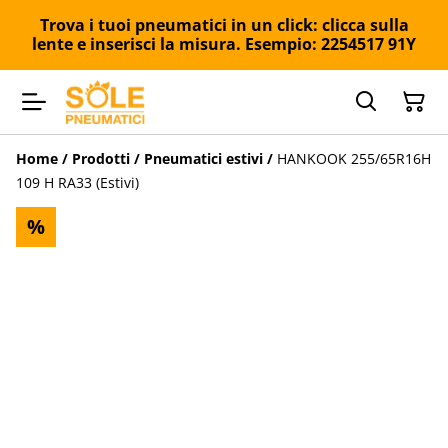
Trova i tuoi pneumatici in un click: clicca sulla
lente e inserisci la misura. Esempio: 2254517 91Y
Home
/
Prodotti
/
Pneumatici estivi
/
HANKOOK 255/65R16H
109 H RA33 (Estivi)
%