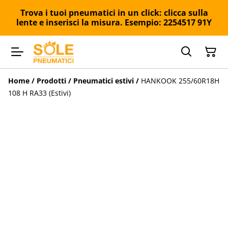
Trova i tuoi pneumatici in un click: clicca sulla
lente e inserisci la misura. Esempio: 2254517 91Y
Home
/
Prodotti
/
Pneumatici estivi
/
HANKOOK 255/60R18H
108 H RA33 (Estivi)