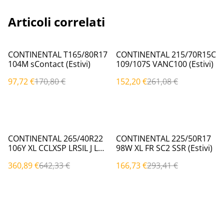
Articoli correlati
%
%
CONTINENTAL T165/80R17
CONTINENTAL 215/70R15C
104M sContact (Estivi)
109/107S VANC100 (Estivi)
97,72 €
170,80 €
152,20 €
261,08 €
%
%
CONTINENTAL 265/40R22
CONTINENTAL 225/50R17
106Y XL CCLXSP LRSIL J LR
98W XL FR SC2 SSR (Estivi)
(Estivi)
360,89 €
642,33 €
166,73 €
293,41 €