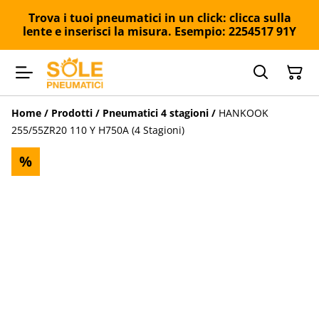
Trova i tuoi pneumatici in un click: clicca sulla
lente e inserisci la misura. Esempio: 2254517 91Y
Home
/
Prodotti
/
Pneumatici 4 stagioni
/
HANKOOK
255/55ZR20 110 Y H750A (4 Stagioni)
%