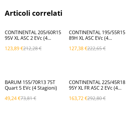
Articoli correlati
%
%
CONTINENTAL 205/60R15
CONTINENTAL 195/55R15
95V XL ASC 2 EVc (4
89H XL ASC EVc (4
Stagioni)
Stagioni)
123,89 €
212,28 €
127,38 €
222,65 €
%
%
BARUM 155/70R13 75T
CONTINENTAL 225/45R18
Quart 5 EVc (4 Stagioni)
95Y XL FR ASC 2 EVc (4
Stagioni)
49,24 €
73,81 €
163,72 €
292,80 €