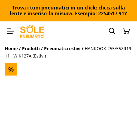
Trova i tuoi pneumatici in un click: clicca sulla
lente e inserisci la misura. Esempio: 2254517 91Y
Home
/
Prodotti
/
Pneumatici estivi
/
HANKOOK 255/55ZR19
111 W K127A (Estivi)
%