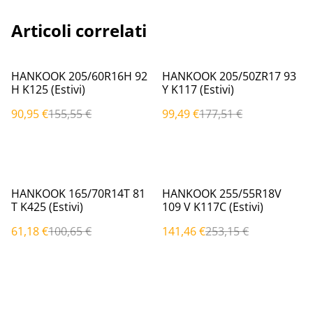
Articoli correlati
%
%
HANKOOK 205/60R16H 92
HANKOOK 205/50ZR17 93
H K125 (Estivi)
Y K117 (Estivi)
90,95 €
155,55 €
99,49 €
177,51 €
%
%
HANKOOK 165/70R14T 81
HANKOOK 255/55R18V
T K425 (Estivi)
109 V K117C (Estivi)
61,18 €
100,65 €
141,46 €
253,15 €