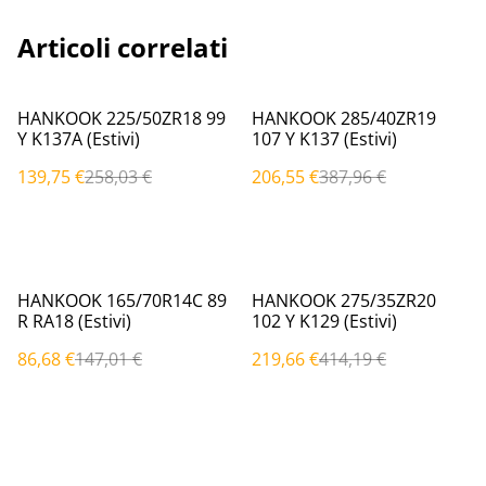
Articoli correlati
%
%
HANKOOK 225/50ZR18 99
HANKOOK 285/40ZR19
Y K137A (Estivi)
107 Y K137 (Estivi)
139,75 €
258,03 €
206,55 €
387,96 €
%
%
HANKOOK 165/70R14C 89
HANKOOK 275/35ZR20
R RA18 (Estivi)
102 Y K129 (Estivi)
86,68 €
147,01 €
219,66 €
414,19 €