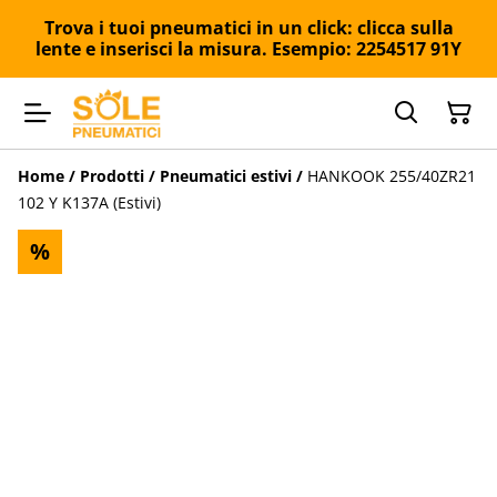
Trova i tuoi pneumatici in un click: clicca sulla
lente e inserisci la misura. Esempio: 2254517 91Y
Home
/
Prodotti
/
Pneumatici estivi
/
HANKOOK 255/40ZR21
102 Y K137A (Estivi)
%