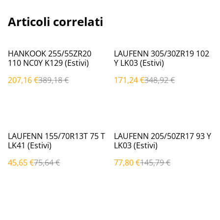
Articoli correlati
%
%
HANKOOK 255/55ZR20
LAUFENN 305/30ZR19 102
110 NC0Y K129 (Estivi)
Y LK03 (Estivi)
207,16 €
389,18 €
171,24 €
348,92 €
%
%
LAUFENN 155/70R13T 75 T
LAUFENN 205/50ZR17 93 Y
LK41 (Estivi)
LK03 (Estivi)
45,65 €
75,64 €
77,80 €
145,79 €