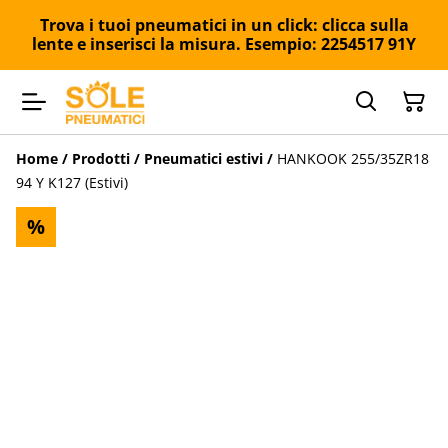
Trova i tuoi pneumatici in un click: clicca sulla
lente e inserisci la misura. Esempio: 2254517 91Y
Home
/
Prodotti
/
Pneumatici estivi
/
HANKOOK 255/35ZR18
94 Y K127 (Estivi)
%