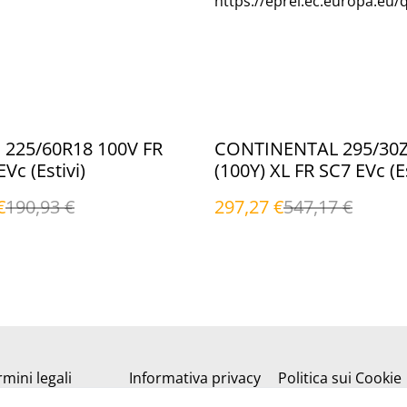
https://eprel.ec.europa.eu/
%
225/60R18 100V FR
CONTINENTAL 295/30
Vc (Estivi)
(100Y) XL FR SC7 EVc (Es
€
190,93 €
297,27 €
547,17 €
mini legali
Informativa privacy
Politica sui Cookie