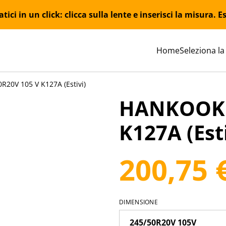
ici in un click: clicca sulla lente e inserisci la misura.
Home
Seleziona la
20V 105 V K127A (Estivi)
HANKOOK 2
K127A (Esti
200,75 
DIMENSIONE