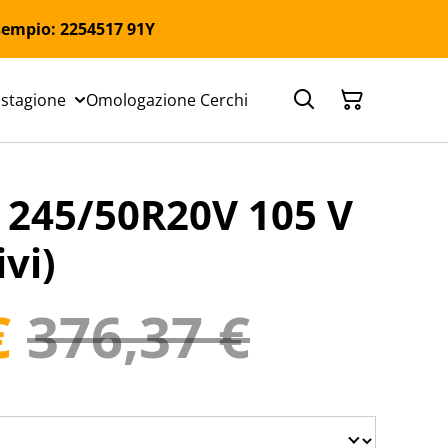
 Esempio: 2254517 91Y
 stagione
Omologazione Cerchi
45/50R20V 105 V
vi)
€
376,37 €