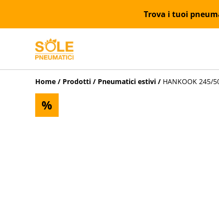
Trova i tuoi pneumat
Home
/
Prodotti
/
Pneumatici estivi
/
HANKOOK 245/50R
%