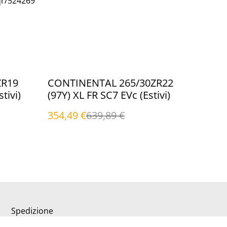
qr/524269
%
ZR19
CONTINENTAL 265/30ZR22
tivi)
(97Y) XL FR SC7 EVc (Estivi)
354,49 €
639,89 €
Spedizione