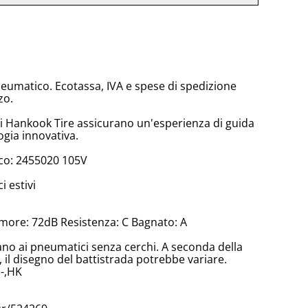
neumatico. Ecotassa, IVA e spese di spedizione
zo.
di Hankook Tire assicurano un'esperienza di guida
ogia innovativa.
co: 2455020 105V
 estivi
more: 72dB Resistenza: C Bagnato: A
cano ai pneumatici senza cerchi. A seconda della
il disegno del battistrada potrebbe variare.
,-,HK