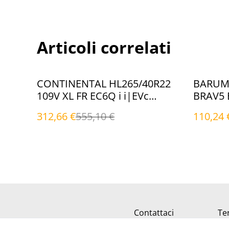
Articoli correlati
%
%
CONTINENTAL HL265/40R22
BARUM 
109V XL FR EC6Q i i|EVc
BRAV5 E
(Estivi)
312,66 €
555,10 €
110,24 
Contattaci
Ter