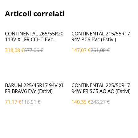
Articoli correlati
%
%
CONTINENTAL 265/55R20
CONTINENTAL 215/55R17
113V XL FR CCHT EVc
94V PC6 EVc (Estivi)
(Estivi)
318,08 €
577,06 €
147,07 €
261,08 €
%
%
BARUM 225/45R17 94V XL
CONTINENTAL 225/50R17
FR BRAV6 EVc (Estivi)
94W FR SC5 AO AO (Estivi)
71,17 €
116,51 €
140,35 €
248,27 €