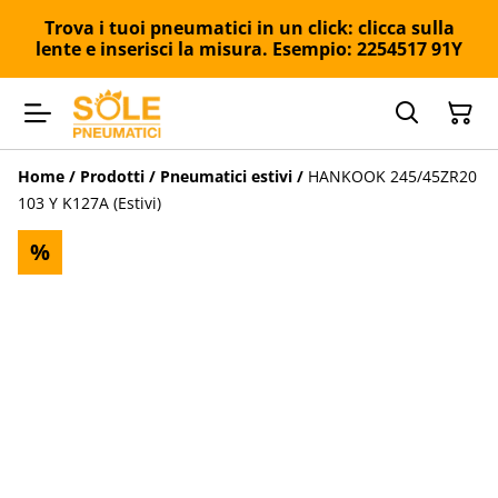
Trova i tuoi pneumatici in un click: clicca sulla
lente e inserisci la misura. Esempio: 2254517 91Y
Home
/
Prodotti
/
Pneumatici estivi
/
HANKOOK 245/45ZR20
103 Y K127A (Estivi)
%