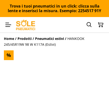
Trova i tuoi pneumatici in un click: clicca sulla
lente e inserisci la misura. Esempio: 2254517 91Y
Home
/
Prodotti
/
Pneumatici estivi
/
HANKOOK
245/45R19W 98 W K117A (Estivi)
%