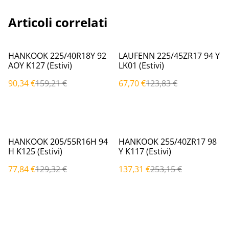
Articoli correlati
%
%
HANKOOK 225/40R18Y 92
LAUFENN 225/45ZR17 94 Y
AOY K127 (Estivi)
LK01 (Estivi)
90,34 €
159,21 €
67,70 €
123,83 €
%
%
HANKOOK 205/55R16H 94
HANKOOK 255/40ZR17 98
H K125 (Estivi)
Y K117 (Estivi)
77,84 €
129,32 €
137,31 €
253,15 €