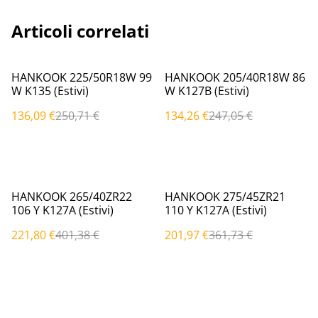
Articoli correlati
%
%
HANKOOK 225/50R18W 99
HANKOOK 205/40R18W 86
W K135 (Estivi)
W K127B (Estivi)
136,09 €
250,71 €
134,26 €
247,05 €
%
%
HANKOOK 265/40ZR22
HANKOOK 275/45ZR21
106 Y K127A (Estivi)
110 Y K127A (Estivi)
221,80 €
401,38 €
201,97 €
361,73 €