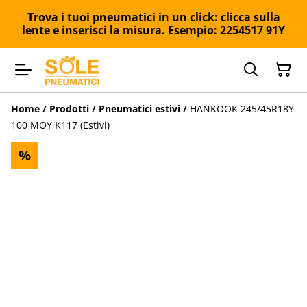
Trova i tuoi pneumatici in un click: clicca sulla
lente e inserisci la misura. Esempio: 2254517 91Y
Home
/
Prodotti
/
Pneumatici estivi
/
HANKOOK 245/45R18Y
100 MOY K117 (Estivi)
%