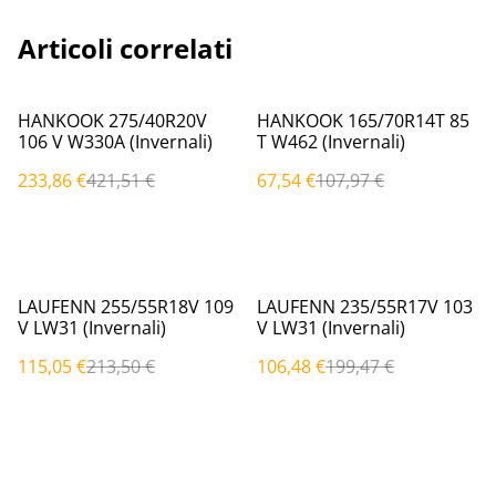
Articoli correlati
%
%
HANKOOK 275/40R20V
HANKOOK 165/70R14T 85
106 V W330A (Invernali)
T W462 (Invernali)
233,86 €
421,51 €
67,54 €
107,97 €
%
%
LAUFENN 255/55R18V 109
LAUFENN 235/55R17V 103
V LW31 (Invernali)
V LW31 (Invernali)
115,05 €
213,50 €
106,48 €
199,47 €