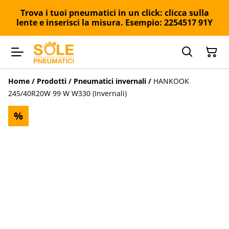
Trova i tuoi pneumatici in un click: clicca sulla
lente e inserisci la misura. Esempio: 2254517 91Y
Home
/
Prodotti
/
Pneumatici invernali
/
HANKOOK
245/40R20W 99 W W330 (Invernali)
%