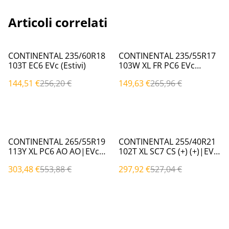
Articoli correlati
%
%
CONTINENTAL 235/60R18
CONTINENTAL 235/55R17
103T EC6 EVc (Estivi)
103W XL FR PC6 EVc
(Estivi)
144,51 €
256,20 €
149,63 €
265,96 €
%
%
CONTINENTAL 265/55R19
CONTINENTAL 255/40R21
113Y XL PC6 AO AO|EVc
102T XL SC7 CS (+) (+)|EVc
(Estivi)
(Estivi)
303,48 €
553,88 €
297,92 €
527,04 €