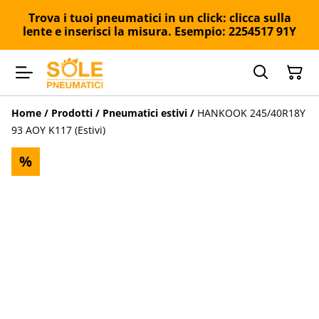
Trova i tuoi pneumatici in un click: clicca sulla
lente e inserisci la misura. Esempio: 2254517 91Y
Home
/
Prodotti
/
Pneumatici estivi
/
HANKOOK 245/40R18Y
93 AOY K117 (Estivi)
%