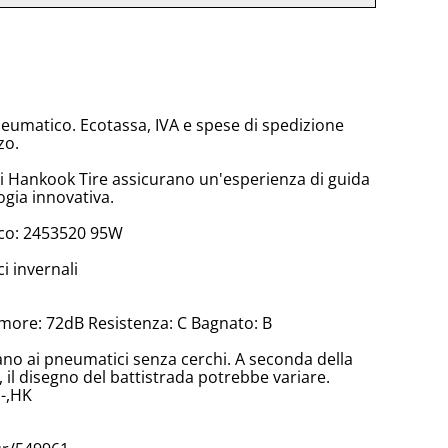
neumatico. Ecotassa, IVA e spese di spedizione
zo.
di Hankook Tire assicurano un'esperienza di guida
ogia innovativa.
co: 2453520 95W
 invernali
more: 72dB Resistenza: C Bagnato: B
cano ai pneumatici senza cerchi. A seconda della
il disegno del battistrada potrebbe variare.
-,HK