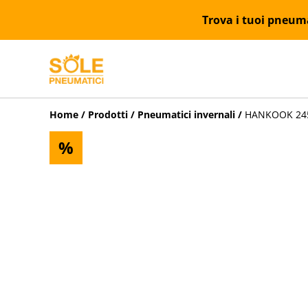
Trova i tuoi pneumat
Home
/
Prodotti
/
Pneumatici invernali
/
HANKOOK 245/
%