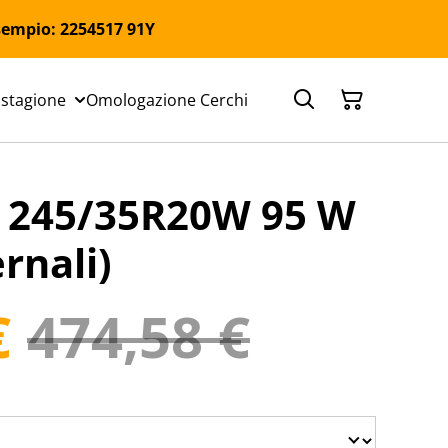
 Esempio: 2254517 91Y
 stagione
Omologazione Cerchi
245/35R20W 95 W
rnali)
€
474,58 €