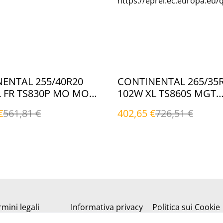
https://eprel.ec.europa.eu/
%
ENTAL 255/40R20
CONTINENTAL 265/35
L FR TS830P MO MO
102W XL TS860S MGT
li)
MGT|EVc (Invernali)
€
561,81 €
402,65 €
726,51 €
mini legali
Informativa privacy
Politica sui Cookie