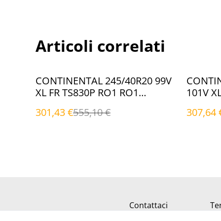
Articoli correlati
%
%
CONTINENTAL 245/40R20 99V
CONTIN
XL FR TS830P RO1 RO1
101V X
(Invernali)
(Inverna
301,43 €
555,10 €
307,64 
Contattaci
Ter