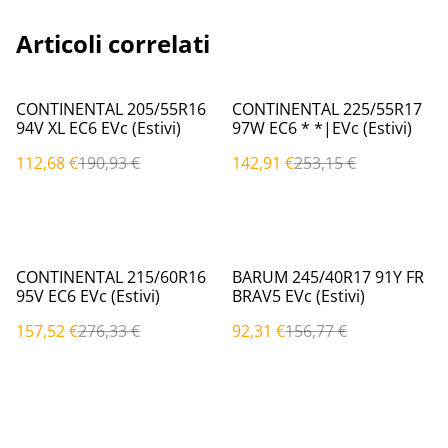
Articoli correlati
%
%
CONTINENTAL 205/55R16
CONTINENTAL 225/55R17
94V XL EC6 EVc (Estivi)
97W EC6 * *|EVc (Estivi)
112,68 €
190,93 €
142,91 €
253,15 €
%
%
CONTINENTAL 215/60R16
BARUM 245/40R17 91Y FR
95V EC6 EVc (Estivi)
BRAV5 EVc (Estivi)
157,52 €
276,33 €
92,31 €
156,77 €