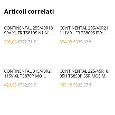
Articoli correlati
%
%
CONTINENTAL 255/40R18
CONTINENTAL 295/40R21
99V XL FR TS810S N1 N1
111V XL FR TS860S EVc
(Invernali)
(Invernali)
205,68 €
372,71 €
354,93 €
635,62 €
%
%
CONTINENTAL 315/40R21
CONTINENTAL 225/45R18
115V XL TS870P MO1
95H TS850P SSR MOE MOE
MO1|EVc (Invernali)
(Invernali)
423,98 €
762,50 €
185,18 €
333,67 €