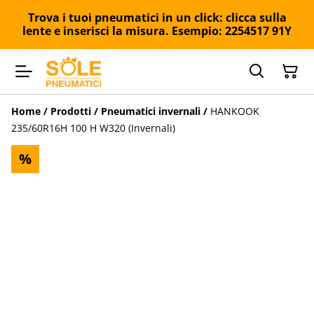
Trova i tuoi pneumatici in un click: clicca sulla
lente e inserisci la misura. Esempio: 2254517 91Y
Home
/
Prodotti
/
Pneumatici invernali
/
HANKOOK
235/60R16H 100 H W320 (Invernali)
%