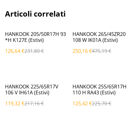
Articoli correlati
%
%
HANKOOK 205/50R17H 93
HANKOOK 265/45ZR20
*H K127E (Estivi)
108 W IK01A (Estivi)
126,64 €
231,80 €
250,16 €
475,19 €
%
%
HANKOOK 225/65R17V
HANKOOK 255/65R17H
106 V IH61A (Estivi)
110 H RA43 (Estivi)
119,32 €
217,16 €
125,42 €
225,70 €