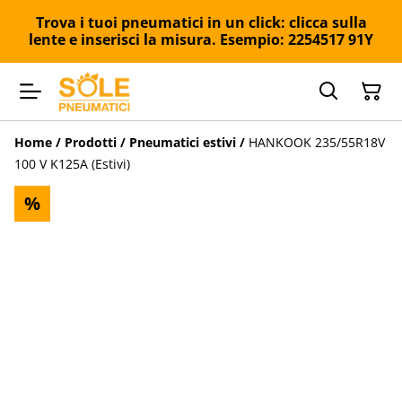
Trova i tuoi pneumatici in un click: clicca sulla
lente e inserisci la misura. Esempio: 2254517 91Y
Home
/
Prodotti
/
Pneumatici estivi
/
HANKOOK 235/55R18V
100 V K125A (Estivi)
%