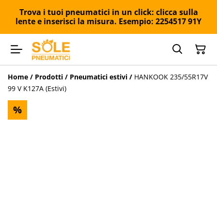
Trova i tuoi pneumatici in un click: clicca sulla
lente e inserisci la misura. Esempio: 2254517 91Y
Home
/
Prodotti
/
Pneumatici estivi
/
HANKOOK 235/55R17V
99 V K127A (Estivi)
%