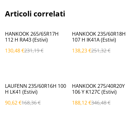
Articoli correlati
%
%
HANKOOK 265/65R17H
HANKOOK 235/60R18H
112 H RA43 (Estivi)
107 H IK41A (Estivi)
130,48 €
231,19 €
138,23 €
251,32 €
%
%
LAUFENN 235/60R16H 100
HANKOOK 275/40R20Y
H LK41 (Estivi)
106 Y K127C (Estivi)
90,62 €
168,36 €
188,12 €
346,48 €