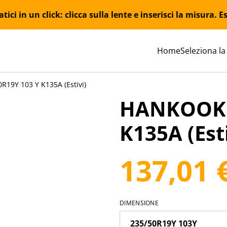
ici in un click: clicca sulla lente e inserisci la misura.
Home
Seleziona la
19Y 103 Y K135A (Estivi)
HANKOOK 2
K135A (Esti
137,01 
DIMENSIONE