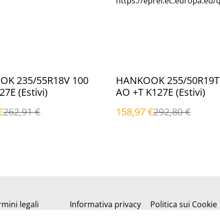
https://eprel.ec.europa.eu/
%
K 235/55R18V 100
HANKOOK 255/50R19T
7E (Estivi)
AO +T K127E (Estivi)
€
262,91 €
158,97 €
292,80 €
mini legali
Informativa privacy
Politica sui Cookie