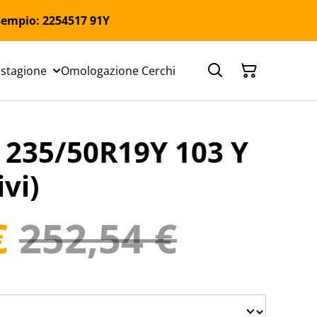
 Esempio: 2254517 91Y
 stagione
Omologazione Cerchi
35/50R19Y 103 Y
vi)
€
252,54 €