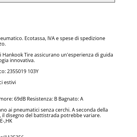
neumatico. Ecotassa, IVA e spese di spedizione
zo.
di Hankook Tire assicurano un'esperienza di guida
ogia innovativa.
co: 2355019 103Y
 estivi
more: 69dB Resistenza: B Bagnato: A
cano ai pneumatici senza cerchi. A seconda della
il disegno del battistrada potrebbe variare.
,E-,HK