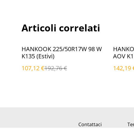
Articoli correlati
%
%
HANKOOK 225/50R17W 98 W
HANKOO
K135 (Estivi)
AOV K12
107,12 €
192,76 €
142,19 
Contattaci
Ter