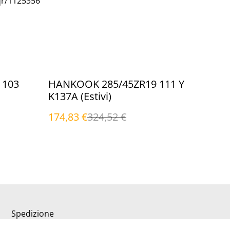
qr/1125356
%
 103
HANKOOK 285/45ZR19 111 Y
K137A (Estivi)
174,83 €
324,52 €
Spedizione