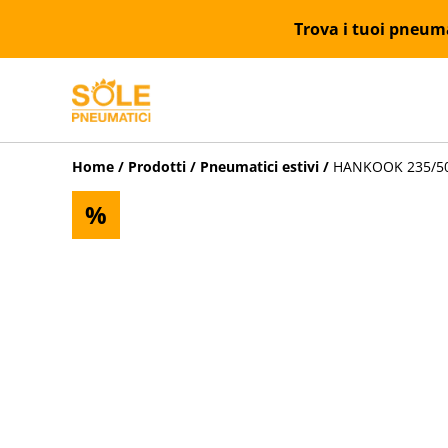
Trova i tuoi pneumat
Home
/
Prodotti
/
Pneumatici estivi
/
HANKOOK 235/50R
%