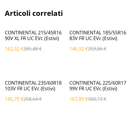
Articoli correlati
%
%
CONTINENTAL 215/45R16
CONTINENTAL 185/55R16
90V XL FR UC EVc (Estivi)
83V FR UC EVc (Estivi)
162,32 €
285,48 €
146,92 €
259,86 €
%
%
CONTINENTAL 235/60R18
CONTINENTAL 225/60R17
103V FR UC EVc (Estivi)
99V FR UC EVc (Estivi)
145,79 €
258,64 €
167,89 €
300,73 €