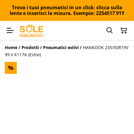
Trova i tuoi pneumatici in un click: clicca sulla
lente e inserisci la misura. Esempio: 2254517 91Y
Home
/
Prodotti
/
Pneumatici estivi
/
HANKOOK 235/50R19V
99 V K117A (Estivi)
%