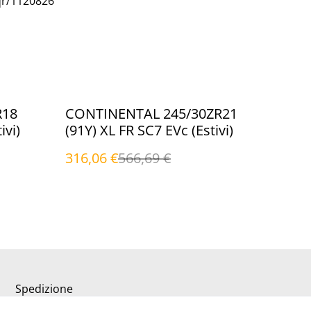
qr/1120826
%
R18
CONTINENTAL 245/30ZR21
ivi)
(91Y) XL FR SC7 EVc (Estivi)
316,06 €
566,69 €
Spedizione