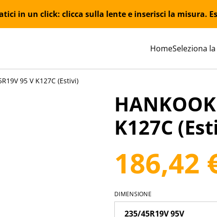
ici in un click: clicca sulla lente e inserisci la misura.
Home
Seleziona la
19V 95 V K127C (Estivi)
HANKOOK 
K127C (Esti
186,42 
DIMENSIONE