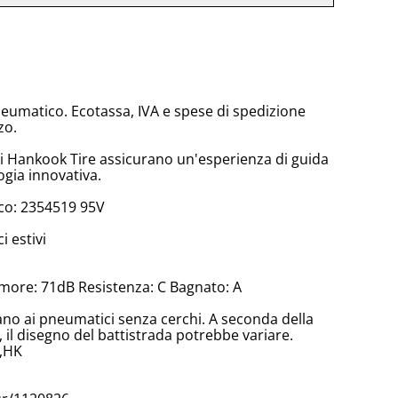
neumatico. Ecotassa, IVA e spese di spedizione
zo.
di Hankook Tire assicurano un'esperienza di guida
ogia innovativa.
co: 2354519 95V
 estivi
more: 71dB Resistenza: C Bagnato: A
cano ai pneumatici senza cerchi. A seconda della
il disegno del battistrada potrebbe variare.
E,HK