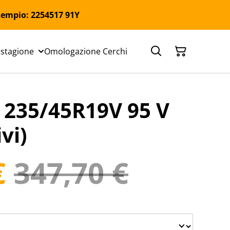
 Esempio: 2254517 91Y
 stagione
Omologazione Cerchi
235/45R19V 95 V
vi)
€
347,70 €