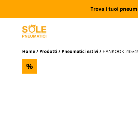
Trova i tuoi pneumat
Home
/
Prodotti
/
Pneumatici estivi
/
HANKOOK 235/45R
%