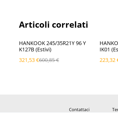
Articoli correlati
%
%
HANKOOK 245/35R21Y 96 Y
HANKOO
K127B (Estivi)
IK01 (Es
321,53 €
600,85 €
223,32 
Contattaci
Ter