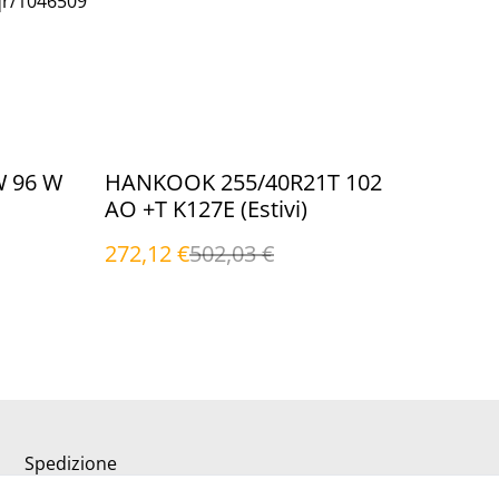
qr/1046509
%
 96 W
HANKOOK 255/40R21T 102
AO +T K127E (Estivi)
272,12 €
502,03 €
Spedizione