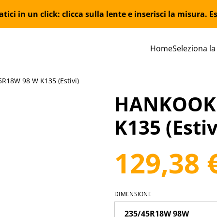
ici in un click: clicca sulla lente e inserisci la misura.
Home
Seleziona la
18W 98 W K135 (Estivi)
HANKOOK 
K135 (Estiv
129,38 
DIMENSIONE