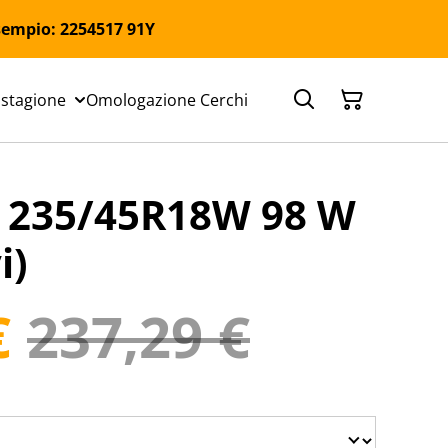
 Esempio: 2254517 91Y
 stagione
Omologazione Cerchi
235/45R18W 98 W
i)
€
237,29 €