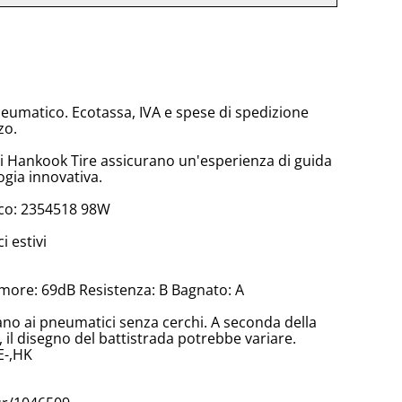
neumatico. Ecotassa, IVA e spese di spedizione
zo.
di Hankook Tire assicurano un'esperienza di guida
ogia innovativa.
co: 2354518 98W
 estivi
more: 69dB Resistenza: B Bagnato: A
cano ai pneumatici senza cerchi. A seconda della
il disegno del battistrada potrebbe variare.
E-,HK