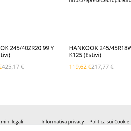
https://eprel.ec.europa.eu/
%
K 245/40ZR20 99 Y
HANKOOK 245/45R18W
tivi)
K125 (Estivi)
€
425,17 €
119,62 €
217,77 €
mini legali
Informativa privacy
Politica sui Cookie