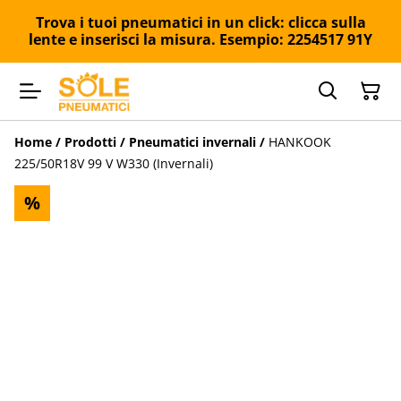
Trova i tuoi pneumatici in un click: clicca sulla
lente e inserisci la misura. Esempio: 2254517 91Y
Home
/
Prodotti
/
Pneumatici invernali
/
HANKOOK
225/50R18V 99 V W330 (Invernali)
%