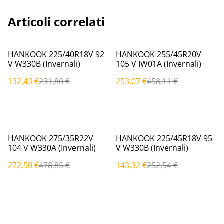
Articoli correlati
%
%
HANKOOK 225/40R18V 92
HANKOOK 255/45R20V
V W330B (Invernali)
105 V IW01A (Invernali)
132,43 €
231,80 €
253,07 €
458,11 €
%
%
HANKOOK 275/35R22V
HANKOOK 225/45R18V 95
104 V W330A (Invernali)
V W330B (Invernali)
272,50 €
478,85 €
143,32 €
252,54 €