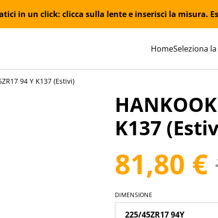
ici in un click: clicca sulla lente e inserisci la misura.
Home
Seleziona la
R17 94 Y K137 (Estivi)
HANKOOK 2
K137 (Estiv
81,80 €
DIMENSIONE