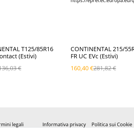
https://eprel.ec.europa.eu/
%
ENTAL T125/85R16
CONTINENTAL 215/55R
99M sContact (Estivi)
FR UC EVc (Estivi)
136,03 €
160,40 €
281,82 €
mini legali
Informativa privacy
Politica sui Cookie