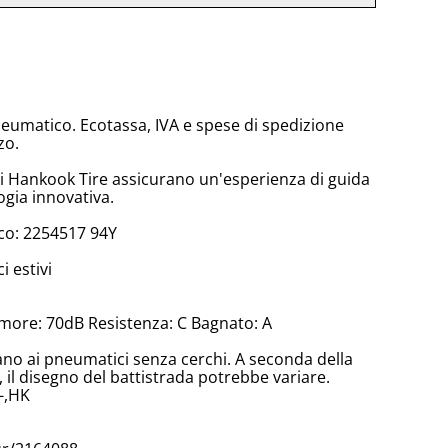
neumatico. Ecotassa, IVA e spese di spedizione
zo.
di Hankook Tire assicurano un'esperienza di guida
ogia innovativa.
co: 2254517 94Y
 estivi
more: 70dB Resistenza: C Bagnato: A
cano ai pneumatici senza cerchi. A seconda della
il disegno del battistrada potrebbe variare.
-,HK