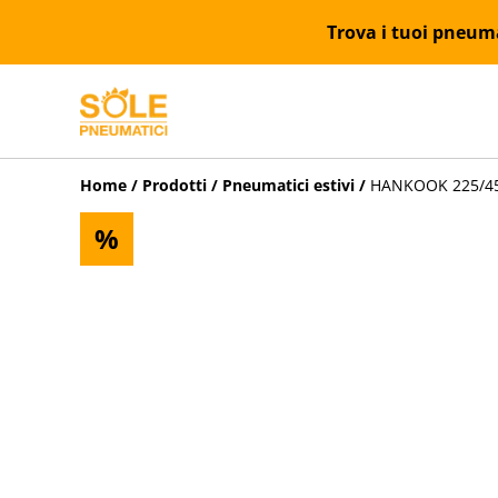
Trova i tuoi pneumat
Home
/
Prodotti
/
Pneumatici estivi
/
HANKOOK 225/45Z
%