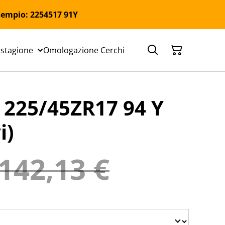
 Esempio: 2254517 91Y
 stagione
Omologazione Cerchi
25/45ZR17 94 Y
i)
142,13 €