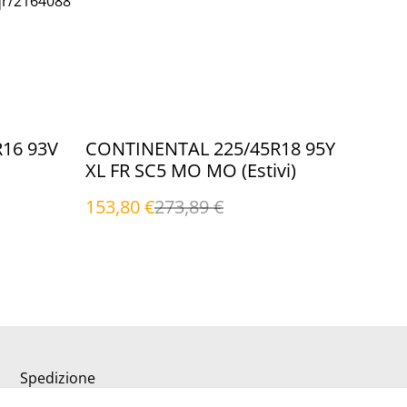
qr/2164088
%
16 93V
CONTINENTAL 225/45R18 95Y
XL FR SC5 MO MO (Estivi)
153,80 €
273,89 €
Spedizione