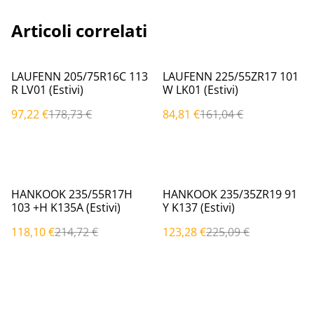
Articoli correlati
%
%
LAUFENN 205/75R16C 113
LAUFENN 225/55ZR17 101
R LV01 (Estivi)
W LK01 (Estivi)
97,22 €
178,73 €
84,81 €
161,04 €
%
%
HANKOOK 235/55R17H
HANKOOK 235/35ZR19 91
103 +H K135A (Estivi)
Y K137 (Estivi)
118,10 €
214,72 €
123,28 €
225,09 €