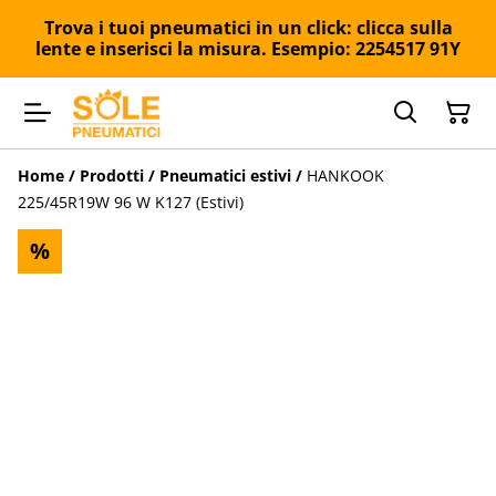
Trova i tuoi pneumatici in un click: clicca sulla
lente e inserisci la misura. Esempio: 2254517 91Y
Home
/
Prodotti
/
Pneumatici estivi
/
HANKOOK
225/45R19W 96 W K127 (Estivi)
%